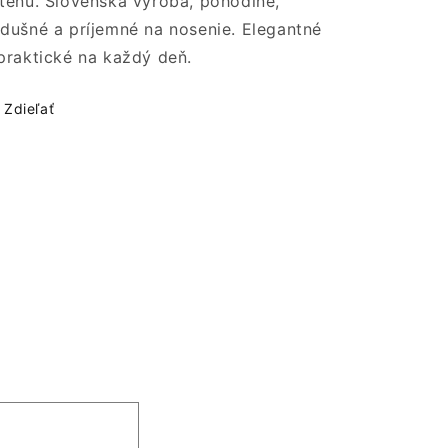
ténu. Slovenská výroba, pohodlné,
výroba
výroba
dušné a príjemné na nosenie. Elegantné
praktické na každý deň.
Zdieľať