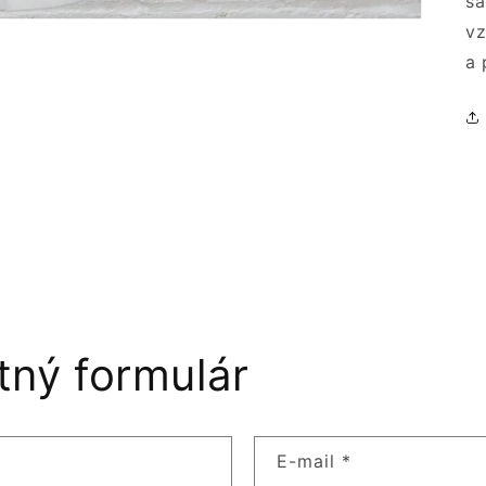
sa
vz
a 
tný formulár
E-mail
*