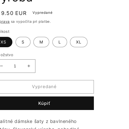
ormálna
19.50 EUR
Vypredané
ena
prava
sa vypočíta pri platbe.
likost
XS
S
M
L
XL
ožstvo
Znížiť
Zvýšiť
množstvo
množstvo
pre
pre
Šaty
Šaty
Vypredané
z
z
bavlneného
bavlneného
Kúpiť
saténu
saténu
-
-
Dámske
Dámske
alitné dámske šaty z bavlneného
|
|
Slovenská
Slovenská