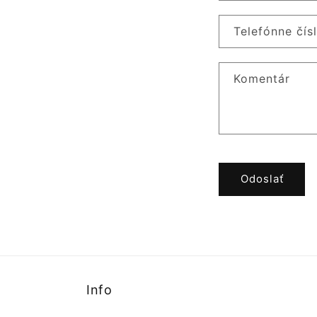
Telefónne čís
Komentár
Odoslať
Info