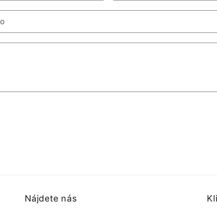
lo
Nájdete nás
Kl