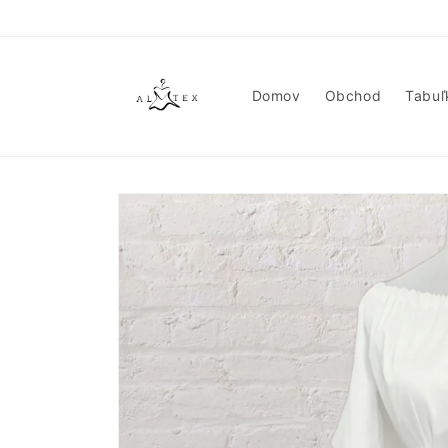
Prejsť
na
obsah
Domov
Obchod
Tabuľ
Prejsť na
informácie
o
produkte