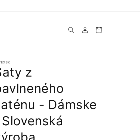
Prihlásiť
Košík
sa
TEXSK
Šaty z
bavlneného
saténu - Dámske
| Slovenská
výroba