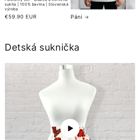
sukňa | 100% bavlna | Slovenská
výroba
Normálna
€59.90 EUR
Páni
cena
Detská suknička