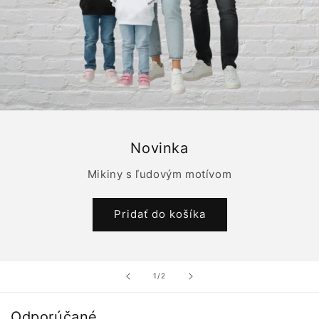
Novinka
Mikiny s ľudovým motívom
Pridať do košíka
z
1
/
2
Odporúčané