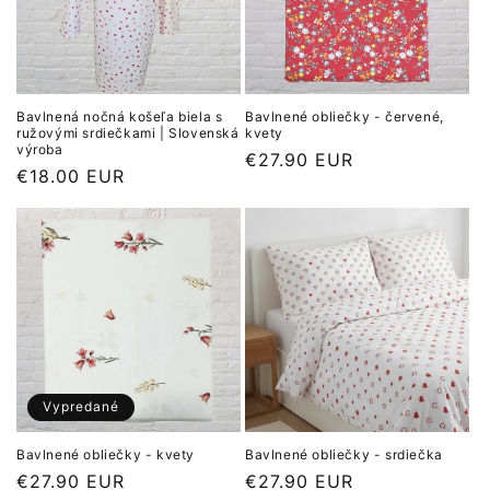
Bavlnená nočná košeľa biela s
Bavlnené obliečky - červené,
ružovými srdiečkami | Slovenská
kvety
výroba
Normálna
€27.90 EUR
Normálna
€18.00 EUR
cena
cena
Vypredané
Bavlnené obliečky - kvety
Bavlnené obliečky - srdiečka
Normálna
€27.90 EUR
Normálna
€27.90 EUR