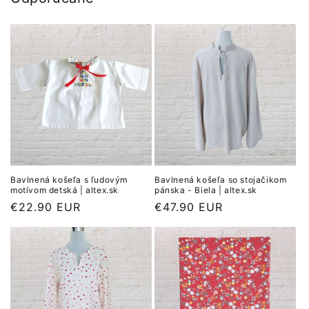
Bavlnená košeľa s ľudovým
Bavlnená košeľa so stojačikom
motívom detská | altex.sk
pánska - Biela | altex.sk
Normálna
€22.90 EUR
Normálna
€47.90 EUR
cena
cena