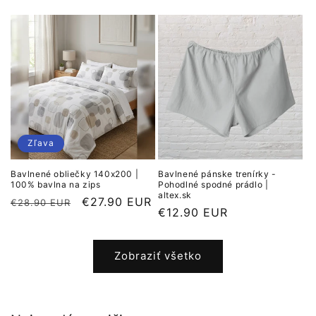
cena
cena
Zľava
Bavlnené obliečky 140x200 |
Bavlnené pánske trenírky -
100% bavlna na zips
Pohodlné spodné prádlo |
altex.sk
Normálna
Cena
€27.90 EUR
€28.90 EUR
Normálna
€12.90 EUR
cena
po
cena
zľave
Zobraziť všetko