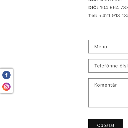
DIČ:
104 964 78
Tel:
+421 918 13
K
Meno
o
n
Telefónne čís
t
a
Komentár
k
t
n
ý
f
Odoslať