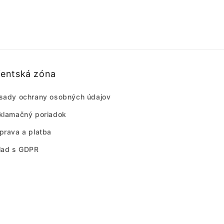
ientská zóna
sady ochrany osobných údajov
klamačný poriadok
prava a platba
lad s GDPR