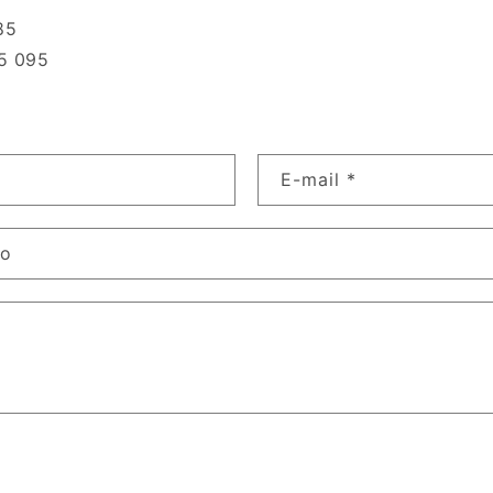
85
5 095
E-mail
*
lo