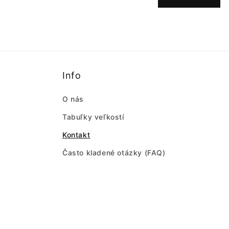
o
r
m
u
l
Info
á
O nás
r
Tabuľky veľkostí
Kontakt
Často kladené otázky (FAQ)