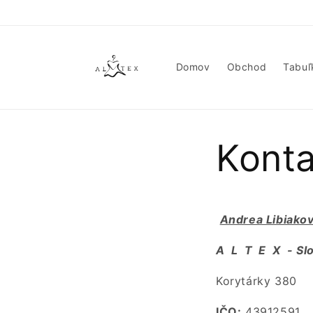
Prejsť
na
obsah
Domov
Obchod
Tabuľ
Konta
Andrea Libiako
A L T E X - Slo
Korytárky 380
IČO:
43912591