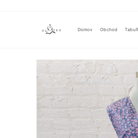
Prejsť
na
obsah
Domov
Obchod
Tabuľ
Prejsť na
informácie
o
produkte