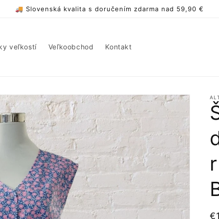
🚚 Slovenská kvalita s doručením zdarma nad 59,90 €
ky veľkostí
Veľkoobchod
Kontakt
AL
N
€