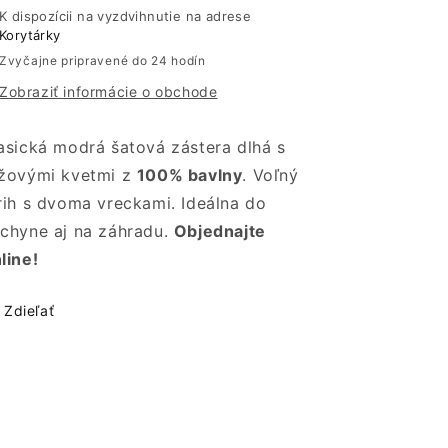
kvetmi
kvetmi
K dispozícii na vyzdvihnutie na adrese
Korytárky
|
|
Bavlnená
Bavlnená
Zvyčajne pripravené do 24 hodín
|
|
Zobraziť informácie o obchode
Altex
Altex
asická modrá šatová zástera dlhá s
žovými kvetmi z
100% bavlny
. Voľný
rih s dvoma vreckami. Ideálna do
chyne aj na záhradu.
Objednajte
line!
Zdieľať