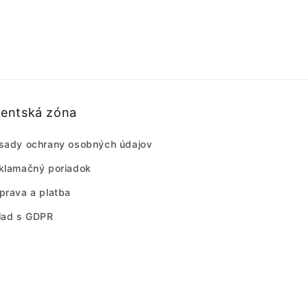
ientská zóna
sady ochrany osobných údajov
klamačný poriadok
prava a platba
lad s GDPR