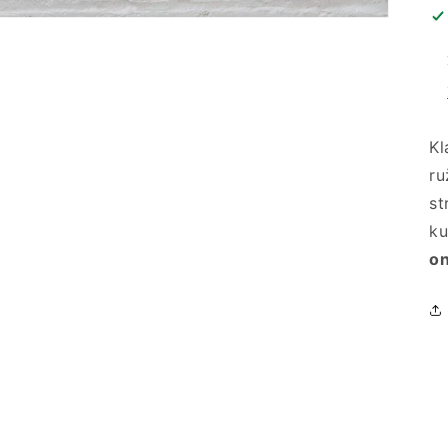
Kl
ru
st
ku
on