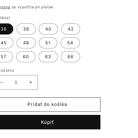
ena
prava
sa vypočíta pri platbe.
likost
36
38
40
42
45
48
51
54
57
60
63
66
ožstvo
Znížiť
Zvýšiť
množstvo
množstvo
pre
pre
Šatová
Šatová
Pridať do košíka
zástera
zástera
dlhá
dlhá
Kúpiť
modrá
modrá
s
s
ružovými
ružovými