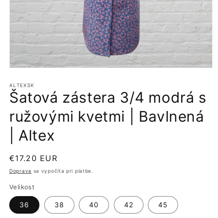
Otvoriť
médium
1
ALTEXSK
Šatová zástera 3/4 modrá s
v
modálnom
okne
ružovými kvetmi | Bavlnená
| Altex
Normálna
€17.20 EUR
cena
Doprava
sa vypočíta pri platbe.
Velikost
36
38
40
42
45