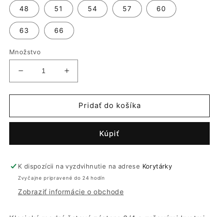
48
51
54
57
60
63
66
Množstvo
Znížiť
Zvýšiť
množstvo
množstvo
pre
pre
Šatová
Šatová
Pridať do košíka
zástera
zástera
3/4
3/4
Kúpiť
modrá
modrá
s
s
ružovými
ružovými
kvetmi
kvetmi
K dispozícii na vyzdvihnutie na adrese
Korytárky
|
|
Zvyčajne pripravené do 24 hodín
Bavlnená
Bavlnená
Zobraziť informácie o obchode
|
|
Altex
Altex