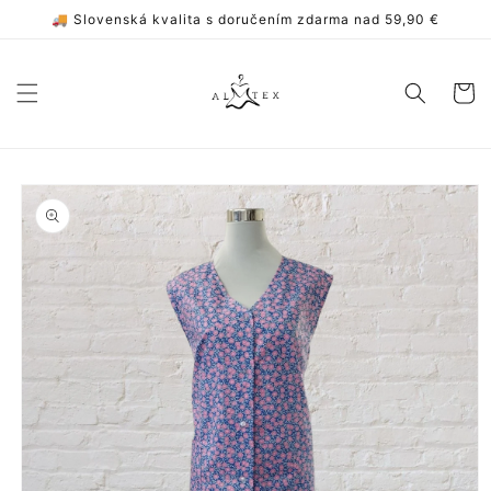
Prejsť
🚚 Slovenská kvalita s doručením zdarma nad 59,90 €
na
obsah
Košík
Prejsť na
informácie
o
produkte