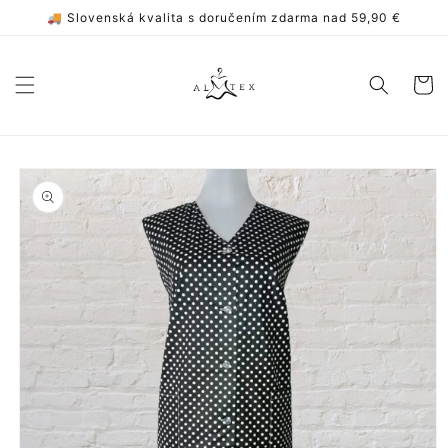
Prejsť
🚚 Slovenská kvalita s doručením zdarma nad 59,90 €
na
obsah
Košík
Prejsť na
informácie
o
produkte