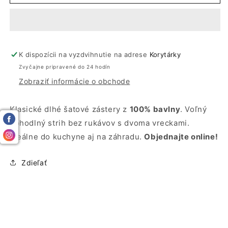
zástery
zástery
dlhé
dlhé
|
|
Bavlnené
Bavlnené
zástery
zástery
K dispozícii na vyzdvihnutie na adrese
s
s
Korytárky
vreckami
vreckami
Zvyčajne pripravené do 24 hodín
|
|
Zobraziť informácie o obchode
Altex
Altex
Klasické dlhé šatové zástery z
100% bavlny
. Voľný
pohodlný strih bez rukávov s dvoma vreckami.
Ideálne do kuchyne aj na záhradu.
Objednajte online!
Zdieľať