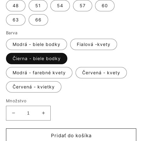
48
51
54
57
60
63
66
Barva
Modrá - biele bodky
Fialová -kvety
Čierna - biele bodky
Modrá - farebné kvety
Červená - kvety
Červená - kvietky
Množstvo
Znížiť
Zvýšiť
množstvo
množstvo
pre
pre
Šatové
Šatové
Pridať do košíka