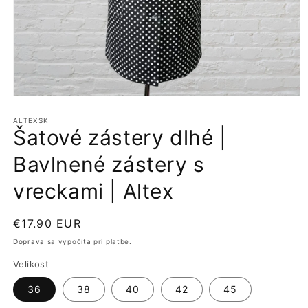
Otvoriť
médium
1
ALTEXSK
Šatové zástery dlhé |
v
modálnom
okne
Bavlnené zástery s
vreckami | Altex
Normálna
€17.90 EUR
cena
Doprava
sa vypočíta pri platbe.
Velikost
36
38
40
42
45