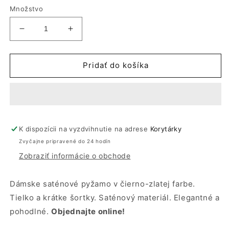
Množstvo
Znížiť
Zvýšiť
množstvo
množstvo
pre
pre
Dámske
Dámske
Pridať do košíka
saténové
saténové
pyžamo
pyžamo
čierno-
čierno-
zlaté
zlaté
|
|
K dispozícii na vyzdvihnutie na adrese
Luxusné
Luxusné
Korytárky
pyžamo
pyžamo
Zvyčajne pripravené do 24 hodín
|
|
Zobraziť informácie o obchode
Altex
Altex
Dámske saténové pyžamo v čierno-zlatej farbe.
Tielko a krátke šortky. Saténový materiál. Elegantné a
pohodlné.
Objednajte online!