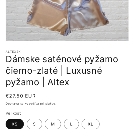
Otvoriť
médium
1
ALTEXSK
Dámske saténové pyžamo
v
modálnom
okne
čierno-zlaté | Luxusné
pyžamo | Altex
Normálna
€27.50 EUR
cena
Doprava
sa vypočíta pri platbe.
Velikost
XS
S
M
L
XL