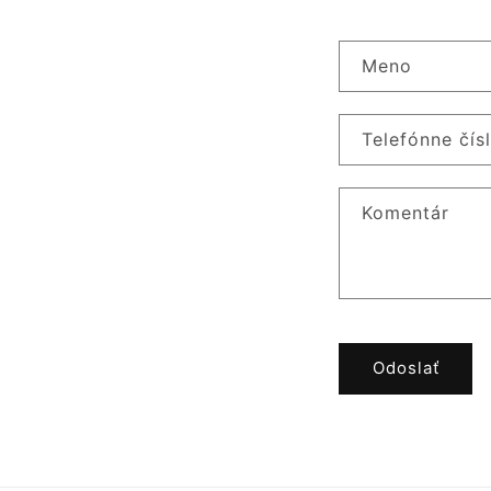
Meno
Telefónne čís
Komentár
Odoslať