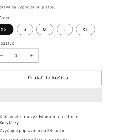
ena
prava
sa vypočíta pri platbe.
ľkosť
XS
S
M
L
XL
ožstvo
Znížiť
Zvýšiť
množstvo
množstvo
pre
pre
Zelené
Zelené
Pridať do košíka
šaty
šaty
-
-
Slovenská
Slovenská
výroba
výroba
|
|
K dispozícii na vyzdvihnutie na adrese
Elegantné
Elegantné
Korytárky
dámske
dámske
šaty
šaty
Zvyčajne pripravené do 24 hodín