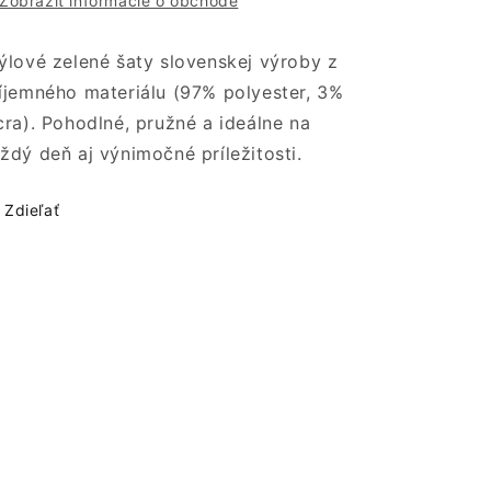
Zobraziť informácie o obchode
ýlové zelené šaty slovenskej výroby z
íjemného materiálu (97% polyester, 3%
cra). Pohodlné, pružné a ideálne na
ždý deň aj výnimočné príležitosti.
Zdieľať