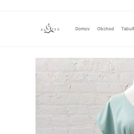
Prejsť
na
obsah
Domov
Obchod
Tabuľ
Prejsť na
informácie
o
produkte