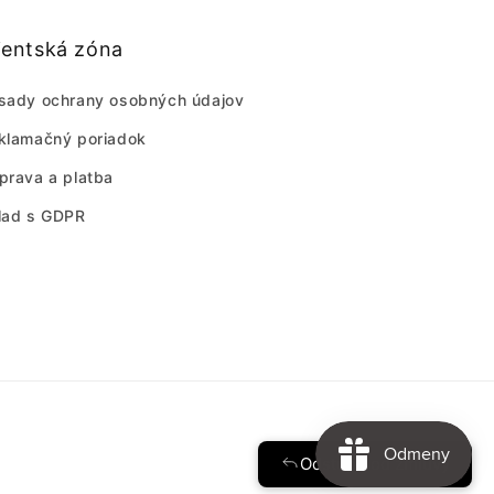
ientská zóna
sady ochrany osobných údajov
klamačný poriadok
prava a platba
lad s GDPR