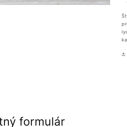
Št
pr
ly
ka
tný formulár