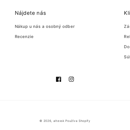
Nájdete nás
Kl
Nákup u nás a osobný odber
Zá
Recenzie
Re
Do
Sú
Facebook
Instagram
Spôsoby
© 2026,
altexsk
Používa Shopify
platby