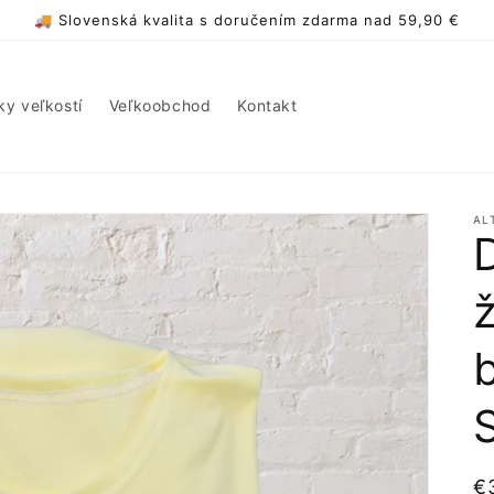
🚚 Slovenská kvalita s doručením zdarma nad 59,90 €
ky veľkostí
Veľkoobchod
Kontakt
AL
N
€