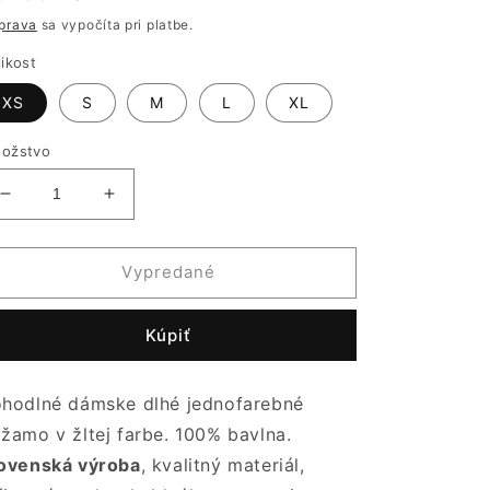
ena
prava
sa vypočíta pri platbe.
likost
XS
S
M
L
XL
ožstvo
Znížiť
Zvýšiť
množstvo
množstvo
pre
pre
Dámske
Dámske
Vypredané
pyžamo
pyžamo
žlté
žlté
Kúpiť
-
-
100%
100%
bavlna
bavlna
hodlné dámske dlhé jednofarebné
|
|
Slovenská
Slovenská
žamo v žltej farbe. 100% bavlna.
výroba
výroba
ovenská výroba
, kvalitný materiál,