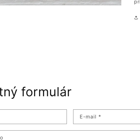
pr
tný formulár
E-mail
*
lo