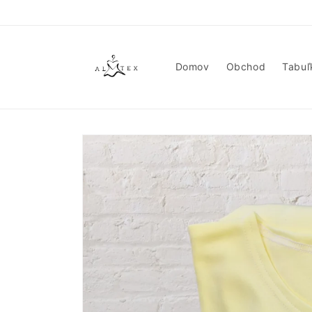
Prejsť
na
obsah
Domov
Obchod
Tabuľ
Prejsť na
informácie
o
produkte